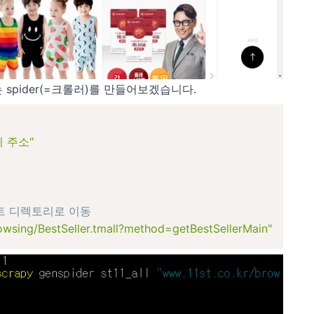
 spider(=크롤러)를 만들어보겠습니다.
 주소"
트 디렉토리로 이동
owsing/BestSeller.tmall?method=getBestSellerMain"