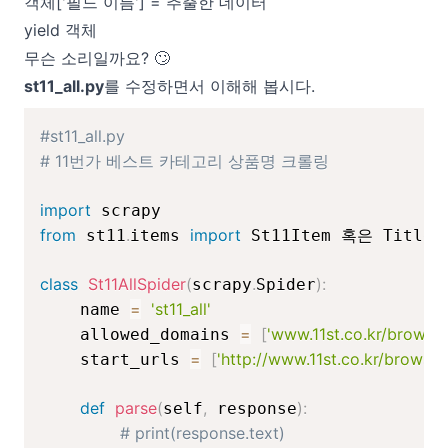
객체['필드 이름'] = 추출한 데이터
yield 객체
무슨 소리일까요? 🙄
st11_all.py
를 수정하면서 이해해 봅시다.
#st11_all.py
# 11번가 베스트 카테고리 상품명 크롤링
import
from
.
import
 st11
items 
 St11Item 혹은 Title 
class
St11AllSpider
(
.
)
:
scrapy
Spider
=
'st11_all'
    name 
=
[
'www.11st.co.kr/browsi
    allowed_domains 
=
[
'http://www.11st.co.kr/browsi
    start_urls 
def
parse
(
,
)
:
self
 response
# print(response.text)