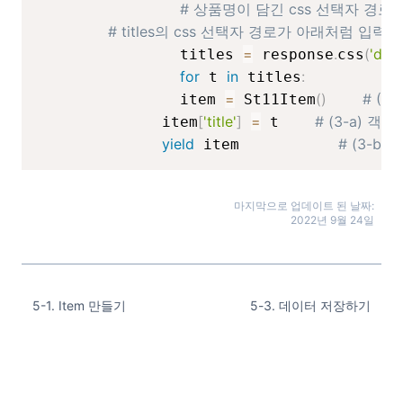
# 상품명이 담긴 css 선택자 경로
# titles의 css 선택자 경로가 아래처럼 입
=
.
(
'div#
                titles 
 response
css
for
in
:
#
 t 
 titles
=
(
)
# (2
                item 
 St11Item
[
'title'
]
=
# (3-a) 객
              item
 t    
yield
# (3-b) 
 item           
마지막으로 업데이트 된 날짜:
2022년 9월 24일
5-1. Item 만들기
5-3. 데이터 저장하기