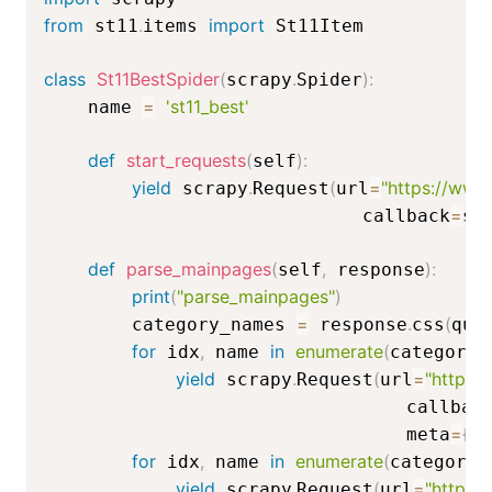
from
.
import
 st11
items 
 St11Item

class
St11BestSpider
(
.
)
:
scrapy
Spider
=
'st11_best'
    name 
def
start_requests
(
)
:
self
yield
.
(
=
"https://www
 scrapy
Request
url
=
                             callback
se
def
parse_mainpages
(
,
)
:
self
 response
print
(
"parse_mainpages"
)
=
.
(
        category_names 
 response
css
qui
for
,
in
enumerate
(
 idx
 name 
category_
yield
.
(
=
"https:
 scrapy
Request
url
                                 callbac
=
{
'm
                                 meta
for
,
in
enumerate
(
 idx
 name 
category_
yield
.
(
=
"https:
 scrapy
Request
url