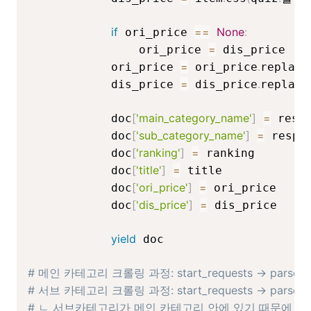
if
==
None
:
 ori_price 
=
                ori_price 
 dis_price

=
.
            ori_price 
 ori_price
replace
=
.
            dis_price 
 dis_price
replace
[
'main_category_name'
]
=
            doc
 resp
[
'sub_category_name'
]
=
            doc
 respo
[
'ranking'
]
=
            doc
 ranking

[
'title'
]
=
            doc
 title

[
'ori_price'
]
=
            doc
 ori_price

[
'dis_price'
]
=
            doc
 dis_price

yield
 doc

# 메인 카테고리 크롤링 과정: start_requests -> parse_mai
# 서브 카테고리 크롤링 과정: start_requests -> parse_main
# ㄴ 서브카테고리가 메인 카테고리 안에 있기 때문에 서