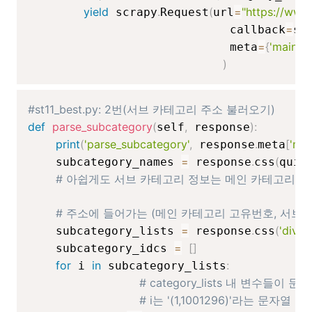
yield
.
(
=
"https://www
 scrapy
Request
url
=
                             callback
se
=
{
'mainca
                             meta
)
#st11_best.py: 2번(서브 카테고리 주소 불러오기)
def
parse_subcategory
(
,
)
:
self
 response
print
(
'parse_subcategory'
,
.
[
'ma
 response
meta
=
.
(
:
    subcategory_names 
 response
css
quiz
# 아쉽게도 서브 카테고리 정보는 메인 카테고리 
# 주소에 들어가는 (메인 카테고리 고유번호, 서브
=
.
(
'div.s
    subcategory_lists 
 response
css
=
[
]
    subcategory_idcs 
for
in
:
 i 
 subcategory_lists
# category_lists 내 변수
# i는 '(1,1001296)'라는 문자열 