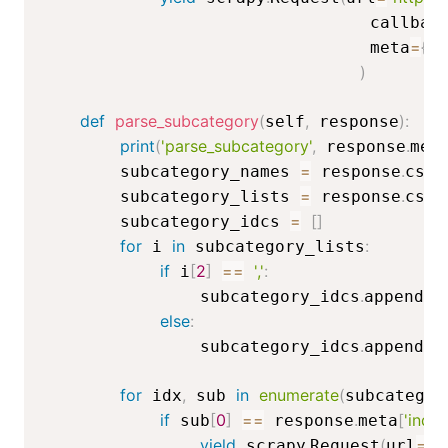
                                 callbac
=
{
'm
                                 meta
)
def
parse_subcategory
(
,
)
:
self
 response
print
(
'parse_subcategory'
,
.
 response
met
=
.
(
        subcategory_names 
 response
css
=
.
(
        subcategory_lists 
 response
css
=
[
]
        subcategory_idcs 
for
in
:
 i 
 subcategory_lists
if
[
2
]
==
','
:
 i
.
(
(
i
                subcategory_idcs
append
else
:
.
(
(
i
                subcategory_idcs
append
for
,
in
enumerate
(
 idx
 sub 
subcategor
if
[
0
]
==
.
[
'index
 sub
 response
meta
yield
.
(
=
"h
 scrapy
Request
url