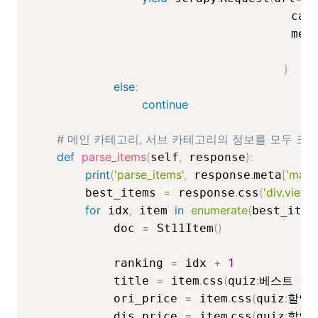
                                     cal
                                     met
)
else
:
continue
# 메인 카테고리, 서브 카테고리의 정보를 모두 크
def
parse_items
(
,
)
:
self
 response
print
(
'parse_items'
,
.
[
'main
 response
meta
=
.
(
'div.viewt
        best_items 
 response
css
for
,
in
enumerate
(
 idx
 item 
best_item
=
(
)
            doc 
 St11Item
=
+
1
            ranking 
 idx 
=
.
(
:
            title 
 item
css
quiz
베스트 상
=
.
(
:
            ori_price 
 item
css
quiz
할인전
=
.
(
:
            dis_price 
 item
css
quiz
할인된