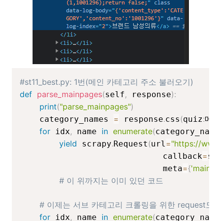
#st11_best.py: 1번(메인 카테고리 주소 불러오기)
def
parse_mainpages
(
,
)
:
self
 response
print
(
"parse_mainpages"
)
=
.
(
:
    category_names 
 response
css
quiz
메인
for
,
in
enumerate
(
 idx
 name 
category_name
yield
.
(
=
"https://www
 scrapy
Request
url
=
                             callback
se
=
{
'mainca
                             meta
# 이 위까지는 이미 있던 코드
# 이제는 서브 카테고리 크롤링을 위한 request도 추
for
,
in
enumerate
(
 idx
 name 
category_name