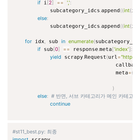
if
[
2
]
==
','
:
 i
.
(
(
int
(
[
1
            subcategory_idcs
append
i
else
:
.
(
(
int
(
[
1
:
            subcategory_idcs
append
i
for
,
in
enumerate
(
 idx
 sub 
subcategory_id
if
[
0
]
==
.
[
'index'
]
:
#
 sub
 response
meta
yield
.
(
=
"https:
 scrapy
Request
url
                                 callbac
=
{
'm
                                 meta
)
else
:
# 반면, 서브 카테고리가 메인 카테고리
continue
#st11_best.py: 최종
import